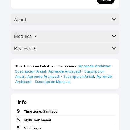
About
▶︎ Formato: Curso en línea a tu propio ritmo
Modules
7
▶︎ Nivel: básico
▶︎ Duración: 1 hora
Here is the course outline:
Reviews
6
▶︎ Puntos de Certificación: 5 puntos ★
Reviews
Familiarízate con Archicad y aprende el concepto
¡Aprende Archicad! - 
This item is included in subscriptions:
Suscripción Anual
¡Aprende Archicad! - Suscripción 
,
del flujo de trabajo BIM. El curso cubre los
Kevin Jhasmanny Escobar
Anual
¡Aprende Archicad! - Suscripción Anual
¡Aprende 
,
,
beneficios de BIM y te guiará a través de los
Archicad! - Suscripción Mensual
Alanoca
primeros pasos con Archicad. Contiene una
comparación entre los flujos de trabajo 2D-CAD y
""
Archicad-BIM.
Info
Mateo Gianni
Time zone:
Santiago
Style:
Self paced
""
Modules:
7