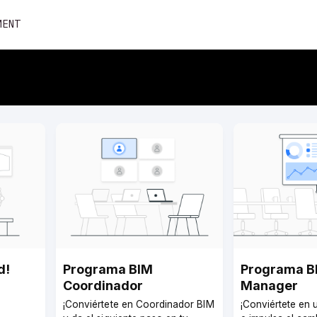
Skip
MENT
to
content
d!
Programa BIM
Programa B
Coordinador
Manager­
¡Conviértete en Coordinador BIM
¡Conviértete en