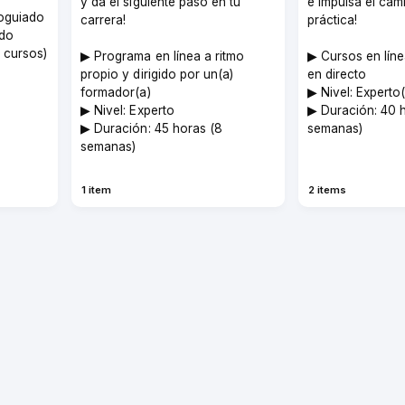
y da el siguiente paso en tu
e impulsa el cam
toguiado
carrera!
práctica!
ado
1 cursos)
▶︎ Programa en línea a ritmo
▶︎ Cursos en lín
propio y dirigido por un(a)
en directo
formador(a)
▶︎ Nivel: Experto
▶︎ Nivel: Experto
▶︎ Duración: 40 
▶︎ Duración: 45 horas (8
semanas)
semanas)
1 item
2 items