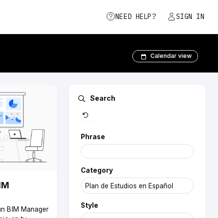
NEED HELP?
SIGN IN
Calendar view
Clear
Search
Phrase
Category
IM
Style
 un BIM Manager