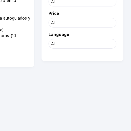
bio en tu
Price
ea autoguiados y
(a)
Language
horas (10